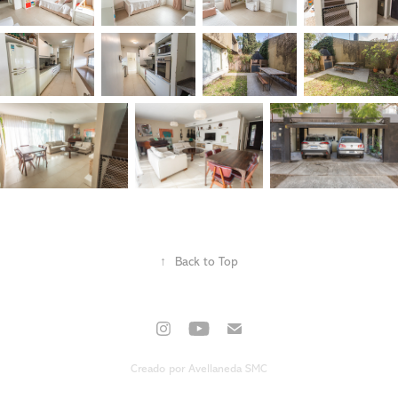
↑
Back to Top
Creado por
Avellaneda SMC