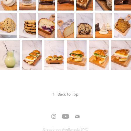
↑
Back to Top
Creado por
Avellaneda SMC